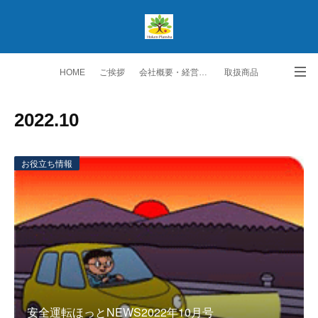
HOME
ご挨拶
会社概要・経営理念
取扱商品
生保取扱商品
ご契約者の皆様へ
スタッフ紹介
2022
.
10
勧誘方針・個人情報保護方針
交通アクセス
お問い合わせ・ご要望
お役立ち情報
安全運転ほっとNEWS2022年10月号