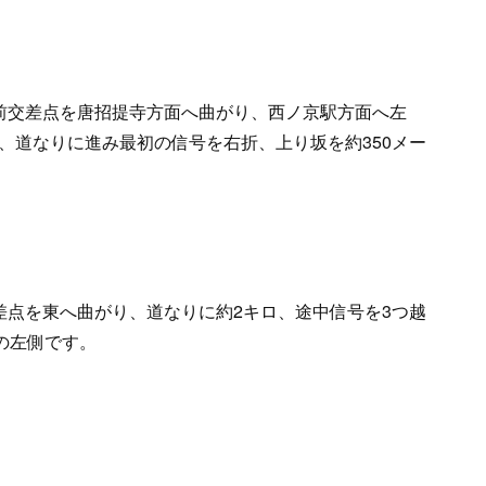
前交差点を唐招提寺方面へ曲がり、西ノ京駅方面へ左
、道なりに進み最初の信号を右折、上り坂を約350メー
差点を東へ曲がり、道なりに約2キロ、途中信号を3つ越
の左側です。