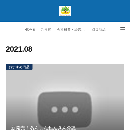
HOME
ご挨拶
会社概要・経営理念
取扱商品
生保取扱商品
ご契約者の皆様へ
スタッフ紹介
2021
.
08
勧誘方針・個人情報保護方針
交通アクセス
お問い合わせ・ご要望
おすすめ商品
新発売！あんしんねんきん介護