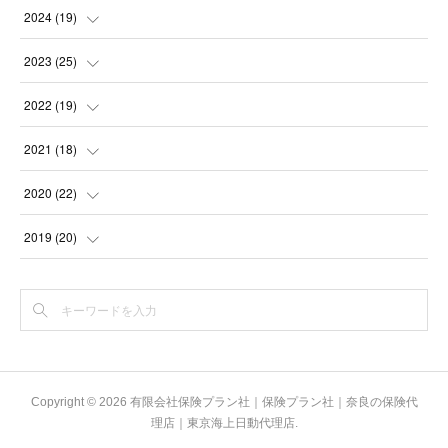
(
2
)
(
3
)
2024
(
19
)
(
1
)
(
2
)
(
2
)
2023
(
25
)
(
1
)
(
2
)
(
2
)
(
2
)
2022
(
19
)
(
2
)
(
1
)
(
3
)
(
3
)
(
1
)
2021
(
18
)
(
3
)
(
2
)
(
1
)
(
3
)
(
1
)
(
1
)
2020
(
22
)
(
1
)
(
1
)
(
1
)
(
3
)
(
1
)
(
1
)
(
1
)
2019
(
20
)
(
4
)
(
2
)
(
1
)
(
2
)
(
4
)
(
1
)
(
2
)
(
1
)
(
1
)
(
3
)
(
2
)
(
2
)
(
2
)
(
1
)
(
1
)
(
1
)
(
1
)
(
2
)
(
3
)
(
3
)
(
1
)
(
5
)
(
2
)
(
1
)
(
1
)
(
1
)
(
2
)
Copyright ©
2026
有限会社保険プラン社｜保険プラン社｜奈良の保険代
(
2
)
(
1
)
理店｜東京海上日動代理店
.
(
1
)
(
2
)
(
2
)
(
1
)
(
1
)
(
3
)
(
1
)