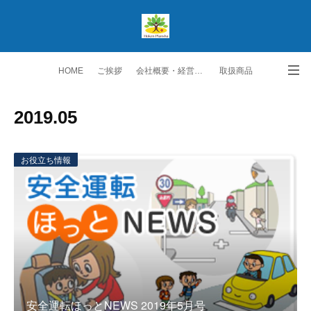
HOME
ご挨拶
会社概要・経営理念
取扱商品
生保取扱商品
ご契約者の皆様へ
スタッフ紹介
2019
.
05
勧誘方針・個人情報保護方針
交通アクセス
お問い合わせ・ご要望
お役立ち情報
安全運転ほっとNEWS 2019年5月号