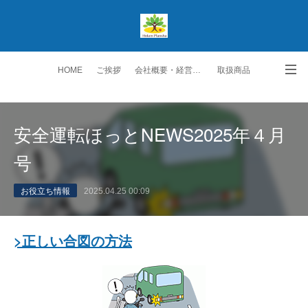
HOME
ご挨拶
会社概要・経営理念
取扱商品
生保取扱商品
ご契約者の皆様へ
スタッフ紹介
安全運転ほっとNEWS2025年４月
勧誘方針・個人情報保護方針
交通アクセス
お問い合わせ・ご要望
号
お役立ち情報
2025.04.25 00:09
>正しい合図の方法