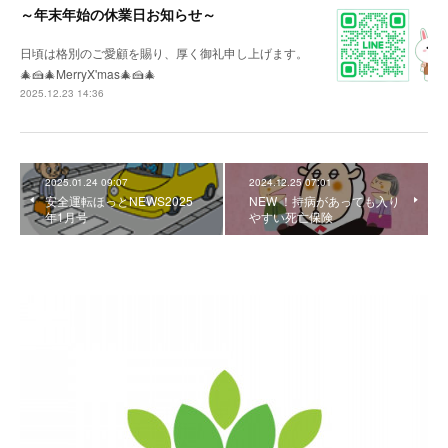
～年末年始の休業日お知らせ～
日頃は格別のご愛顧を賜り、厚く御礼申し上げます。
🎄🍰🎄MerryX'mas🎄🍰🎄
2025.12.23 14:36
2025.01.24 09:07
2024.12.25 07:01
安全運転ほっとNEWS2025
NEW ！持病があっても入り
年1月号
やすい死亡保険