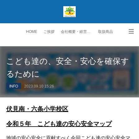
HOME
ご挨拶
会社概要・経営理念
取扱商品
生保取扱商品
ご契約者の皆様へ
スタッフ紹介
こども達の、安全・安心を確保す
勧誘方針・個人情報保護方針
交通アクセス
お問い合わせ・ご要望
るために
INFO
2023.09.10 15:26
伏見南・六条小学校区
令和５年 こども達の安心安全マップ
地域の安心安全に貢献すべく今回
こども達の安心安全マ