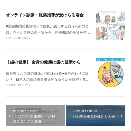
オンライン診療・服薬指導が受けらる場合も・・
■医療機関の受診控えで症状が悪化する恐れも新型コ
ロナウイルス感染の不安から、医療機関の受診を控…
2024.02.08 06:37
【歯の健康】 全身の健康は歯の健康から
歯を失うと全身の健康が損なわれる●長寿のわりに短
い!? 日本人の歯の寿命健康的な食生活を維持する…
2023.12.21 07:47
2022.09.19 11:09
2022.09.11 05:00
「入院の特別取扱い」の対
びわ湖外来魚駆除釣り大会
象見直しのご連絡