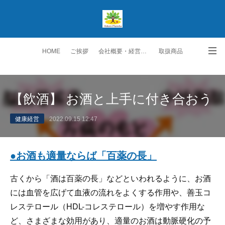
HOME
ご挨拶
会社概要・経営理念
取扱商品
生保取扱商品
ご契約者の皆様へ
スタッフ紹介
【飲酒】 お酒と上手に付き合おう
勧誘方針・個人情報保護方針
交通アクセス
お問い合わせ・ご要望
健康経営
2022.09.15 12:47
●お酒も適量ならば「百薬の長」
古くから「酒は百薬の長」などといわれるように、お酒
には血管を広げて血液の流れをよくする作用や、善玉コ
レステロール（HDL-コレステロール）を増やす作用な
ど、さまざまな効用があり、適量のお酒は動脈硬化の予