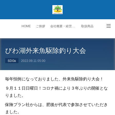
HOME
ご挨拶
会社概要・経営理念
取扱商品
生保取扱商品
ご契約者の皆様へ
スタッフ紹介
びわ湖外来魚駆除釣り大会
勧誘方針・個人情報保護方針
交通アクセス
お問い合わせ・ご要望
SDGs
2022.09.11 05:00
毎年恒例になっておりました、外来魚駆除釣り大会！
９月１１日日曜日！コロナ禍により３年ぶりの開催とな
りました。
保険プラン社からは、肥後が代表で参加させていただき
ました。