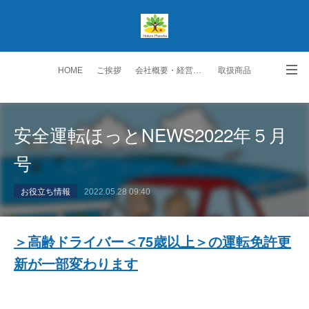
HOME
ご挨拶
会社概要・経営理念
取扱商品
生保取扱商品
ご契約者の皆様へ
スタッフ紹介
安全運転ほっとNEWS2022年５月
勧誘方針・個人情報保護方針
交通アクセス
お問い合わせ・ご要望
号
お役立ち情報
2022.05.28 09:40
＞高齢ドライバー＜75歳以上＞の運転免許更
新が一部変わります