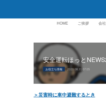
HOME
ご挨拶
会社
勧誘方
安全運転ほっとNEWS
お役立ち情報
2020.08.31 07:05
＞災害時に車中避難するとき